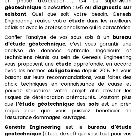
en phase d’exécution ; G4 ou supervision
géotechnique
d’exécution ; G5 ou
diagnostic sur
existant
. Quel que soit votre besoin, Genesis
Engineering réalise votre
étude
dans les meilleurs
délais et avec le professionnalisme qui le caractérise.
Confier l’analyse de vos sous-sols à un
bureau
d’étude géotechnique
, c’est vous garantir une
analyse de données optimale. Ingénieurs et
techniciens réunis au sein de Genesis Engineering
vous proposent une
étude
approfondie, en accord
avec les normes
obligatoires
depuis 2018. En vous
basant sur leurs recommandations, vous faites des
choix techniques en connaissance de cause et
pouvez structurer votre projet afin d’éviter les
risques de détérioration prématurés. D’autant plus
que
l’étude
géotechnique
des
sols
est un pré-
requis pour que vous puissiez bénéficier de
l’assurance dommages-ouvrages.
Genesis Engineering
est le
bureau d’étude
géotechnique
(étude de sol) qu'il vous faut pour vos