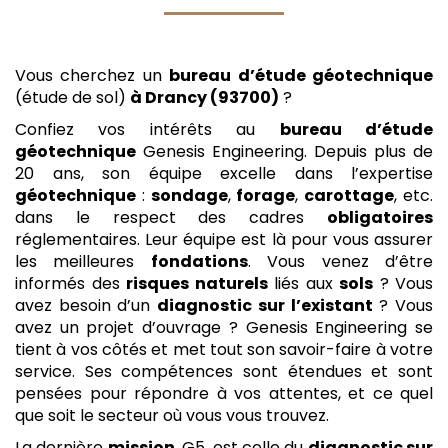
Vous cherchez un
bureau d’étude géotechnique
(étude de sol)
à Drancy (93700)
?
Confiez vos intérêts au
bureau d’étude
géotechnique
Genesis Engineering. Depuis plus de
20 ans, son équipe excelle dans l’expertise
géotechnique
:
sondage
,
forage
,
carottage
, etc.
dans le respect des cadres
obligatoires
réglementaires. Leur équipe est là pour vous assurer
les meilleures
fondations
. Vous venez d’être
informés des
risques naturels
liés aux
sols
? Vous
avez besoin d’un
diagnostic sur l’existant
? Vous
avez un projet d’ouvrage ? Genesis Engineering se
tient à vos côtés et met tout son savoir-faire à votre
service. Ses compétences sont étendues et sont
pensées pour répondre à vos attentes, et ce quel
que soit le secteur où vous vous trouvez.
La dernière
mission
, G5, est celle du
diagnostic sur