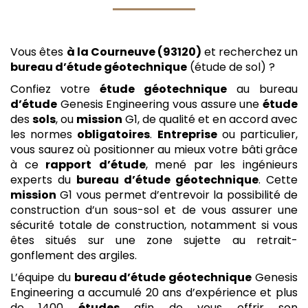
Vous êtes
à la Courneuve (93120)
et recherchez un
bureau d’étude géotechnique
(étude de sol) ?
Confiez votre
étude
géotechnique
au bureau
d’étude
Genesis Engineering vous assure une
étude
des
sols
, ou
mission
G1, de qualité et en accord avec
les normes
obligatoires
.
Entreprise
ou particulier,
vous saurez où positionner au mieux votre bâti grâce
à ce
rapport
d’étude
, mené par les ingénieurs
experts du
bureau d’étude géotechnique
. Cette
mission
G1 vous permet d’entrevoir la possibilité de
construction d’un sous-sol et de vous assurer une
sécurité totale de construction, notamment si vous
êtes situés sur une zone sujette au retrait-
gonflement des argiles.
L’équipe du
bureau d’étude géotechnique
Genesis
Engineering a accumulé 20 ans d’expérience et plus
de 1400
études
afin de vous offrir son