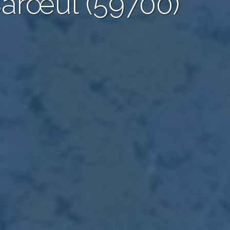
arœul (59700)