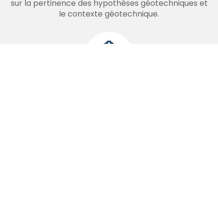
sur la pertinence des hypothèses géotechniques et
le contexte géotechnique.
G5 - Diagnostic sur existant
Précision de l’influence d’un ou plusieurs éléments
géotechniques sur les risques identifiés ainsi que leurs
conséquences possibles pour le projet en cours ou
l’ouvrage existant, sans implication d’autres
éléments géotechniques.
Nos derniers chantiers